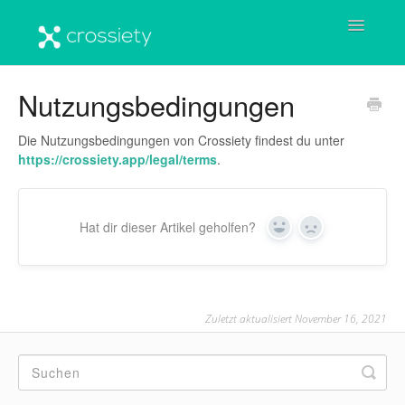
Toggle
Navigatio
Startseite
Nutzungsbedingungen
Benutzerkonto
Die Nutzungsbedingungen von Crossiety findest du unter
https://crossiety.app/legal/terms
.
Crossiety-Plattform
Häufige Fragen & Antworten
Hat dir dieser Artikel geholfen?
Yes
No
Wichtige Informationen
Zuletzt aktualisiert November 16, 2021