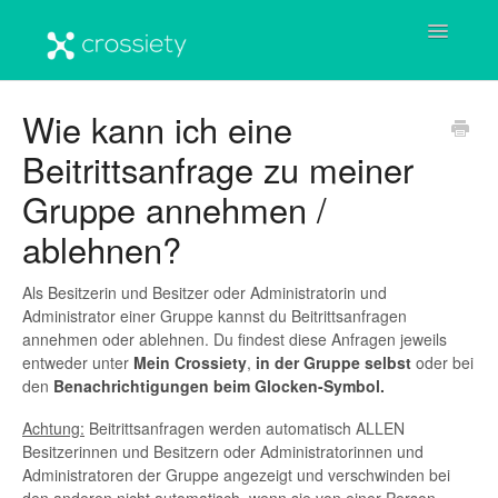
Toggle
Navigatio
Startseite
Wie kann ich eine
Beitrittsanfrage zu meiner
Benutzerkonto
Gruppe annehmen /
Crossiety-Plattform
ablehnen?
Häufige Fragen & Antworten
Als Besitzerin und Besitzer oder Administratorin und
Administrator einer Gruppe kannst du Beitrittsanfragen
Wichtige Informationen
annehmen oder ablehnen. Du findest diese Anfragen jeweils
entweder unter
Mein Crossiety
,
in der Gruppe selbst
oder bei
den
Benachrichtigungen beim Glocken-Symbol.
Achtung:
Beitrittsanfragen werden automatisch ALLEN
Besitzerinnen und Besitzern oder Administratorinnen und
Administratoren der Gruppe angezeigt und verschwinden bei