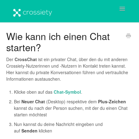
Toggle
Navigatio
Startseite
Wie kann ich einen Chat
starten?
Benutzerkonto
Crossiety-Plattform
Der
CrossChat
ist ein privater Chat, über den du mit anderen
Crossiety-Nutzerinnen und -Nutzern in Kontakt treten kannst.
Hier kannst du private Konversationen führen und vertrauliche
Häufige Fragen & Antworten
Informationen austauschen.
Wichtige Informationen
Klicke oben auf das
Chat-Symbol
.
Bei
Neuer Chat
(Desktop) respektive dem
Plus-Zeichen
kannst du nach der Person suchen, mit der du einen Chat
starten möchtest
Nun kannst du deine Nachricht eingeben und
auf
Senden
klicken